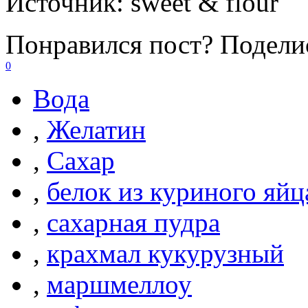
Источник:
sweet & flour
Понравился пост? Поделис
0
Вода
,
Желатин
,
Сахар
,
белок из куриного яйц
,
сахарная пудра
,
крахмал кукурузный
,
маршмеллоу