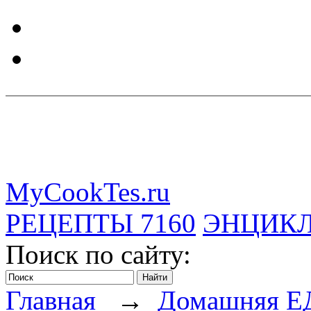
MyCookTes.ru
РЕЦЕПТЫ
7160
ЭНЦИК
Поиск по сайту:
Главная
→
Домашняя Е