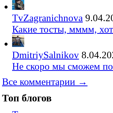
TvZagranichnova
9.04.2
Какие тосты, мммм, хот
DmitriySalnikov
8.04.20
Не скоро мы сможем по
Все комментарии →
Топ блогов