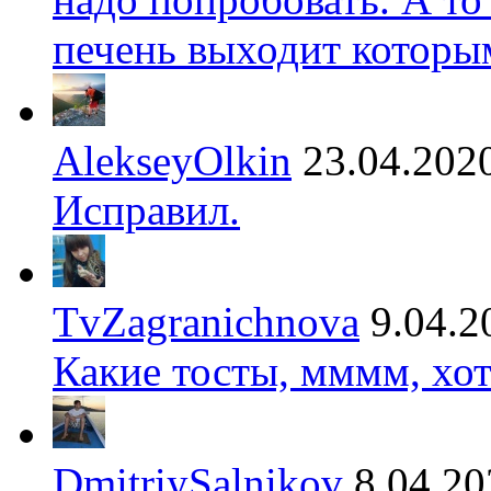
печень выходит которы
AlekseyOlkin
23.04.202
Исправил.
TvZagranichnova
9.04.2
Какие тосты, мммм, хот
DmitriySalnikov
8.04.20