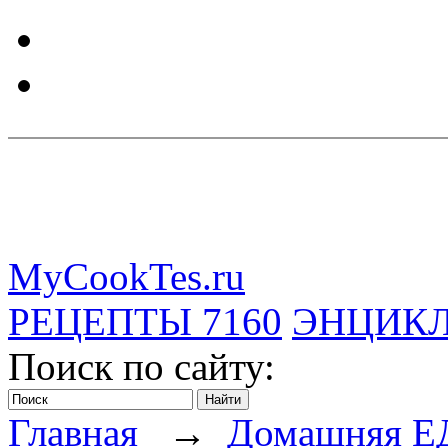
MyCookTes.ru
РЕЦЕПТЫ
7160
ЭНЦИК
Поиск по сайту:
Главная
→
Домашняя Е