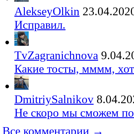
AlekseyOlkin
23.04.202
Исправил.
TvZagranichnova
9.04.2
Какие тосты, мммм, хот
DmitriySalnikov
8.04.20
Не скоро мы сможем по
Все комментарии →