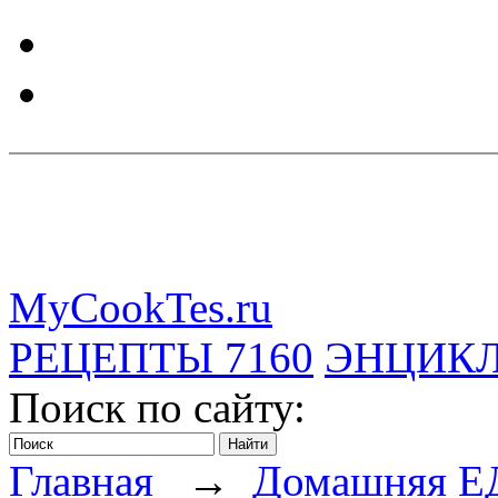
MyCookTes.ru
РЕЦЕПТЫ
7160
ЭНЦИК
Поиск по сайту:
Главная
→
Домашняя Е