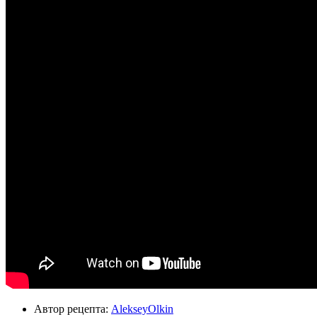
Автор рецепта:
AlekseyOlkin