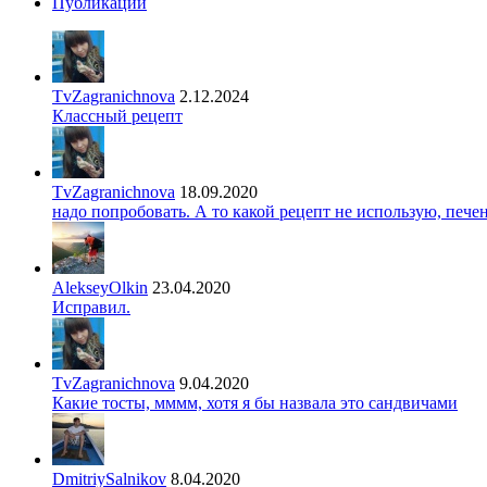
Публикации
TvZagranichnova
2.12.2024
Классный рецепт
TvZagranichnova
18.09.2020
надо попробовать. А то какой рецепт не использую, печ
AlekseyOlkin
23.04.2020
Исправил.
TvZagranichnova
9.04.2020
Какие тосты, мммм, хотя я бы назвала это сандвичами
DmitriySalnikov
8.04.2020