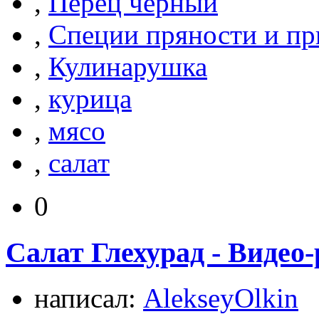
,
Перец черный
,
Специи пряности и п
,
Кулинарушка
,
курица
,
мясо
,
салат
0
Салат Глехурад - Видео
написал:
AlekseyOlkin