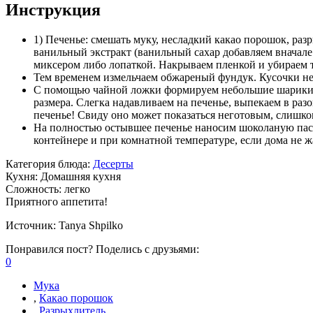
Инструкция
1) Печенье: смешать муку, несладкий какао порошок, разр
ванильный экстракт (ванильный сахар добавляем вначал
миксером либо лопаткой. Накрываем пленкой и убираем т
Тем временем измельчаем обжареный фундук. Кусочки н
С помощью чайной ложки формируем небольшие шарики и 
размера. Слегка надавливаем на печенье, выпекаем в раз
печенье! Свиду оно может показаться неготовым, слишком
На полностью остывшее печенье наносим шоколаную пасту
контейнере и при комнатной температуре, если дома не жа
Категория блюда:
Десерты
Кухня:
Домашняя кухня
Сложность:
легко
Приятного аппетита!
Источник:
Tanya Shpilko
Понравился пост? Поделись с друзьями:
0
Мука
,
Какао порошок
,
Разрыхлитель