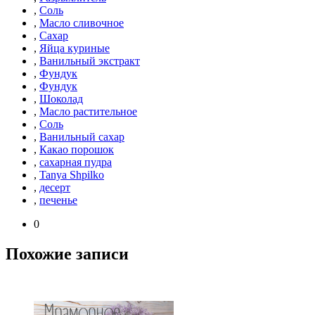
,
Соль
,
Масло сливочное
,
Сахар
,
Яйца куриные
,
Ванильный экстракт
,
Фундук
,
Фундук
,
Шоколад
,
Масло растительное
,
Соль
,
Ванильный сахар
,
Какао порошок
,
сахарная пудра
,
Tanya Shpilko
,
десерт
,
печенье
0
Похожие записи