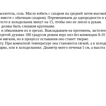
ызлитель, соль. Масло взбить с сахаром на средней затем высок
е вместе с обычным сахаром). Перемешиваем до однородности и 
есто в холодильник минут на 15, чтобы оно не липло к рукам.
е должы быть слишком крупными.
обваливаем их в орехах. Выкладываем на противень, застеленн
огретой духовке 180 градусов режим верх низ без конвекции 8-1
 мягким, но в процессе остывания оно станет тверже.
. При комнатной температуре она становится сягкой, а в холод
рко, или в холодильнике. Диаметр моего печенья 5 см, а высота 