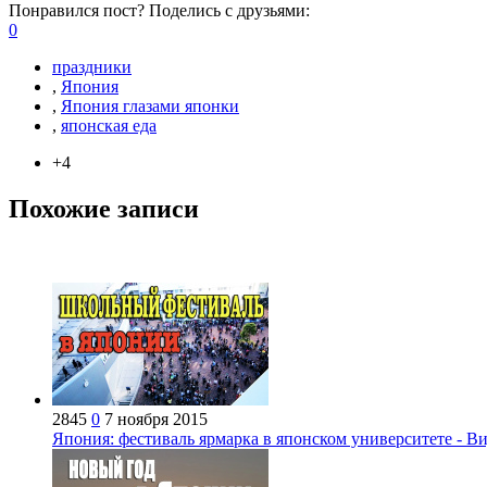
Понравился пост? Поделись с друзьями:
0
праздники
,
Япония
,
Япония глазами японки
,
японская еда
+4
Похожие записи
2845
0
7 ноября 2015
Япония: фестиваль ярмарка в японском университете - В