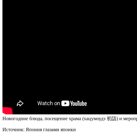
Новогодние блюда, посещение храма (хацумоудэ 初詣) и мероп
Источник:
Япония глазами японки