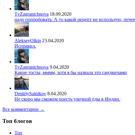
TvZagranichnova
18.09.2020
надо попробовать. А то какой рецепт не использую, печ
AlekseyOlkin
23.04.2020
Исправил.
TvZagranichnova
9.04.2020
Какие тосты, мммм, хотя я бы назвала это сандвичами
DmitriySalnikov
8.04.2020
Не скоро мы сможем поесть уличной еды в Индии.
Все комментарии →
Топ блогов
Топ