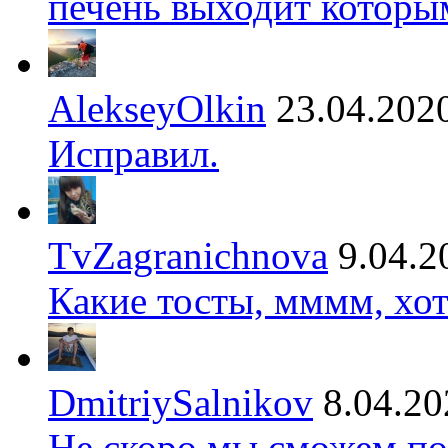
печень выходит которы
AlekseyOlkin
23.04.202
Исправил.
TvZagranichnova
9.04.2
Какие тосты, мммм, хот
DmitriySalnikov
8.04.20
Не скоро мы сможем по