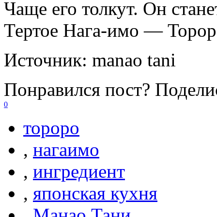
Чаще его толкут. Он стане
Тертое Нага-имо — Торор
Источник:
manao tani
Понравился пост? Поделис
0
тороро
,
нагаимо
,
ингредиент
,
японская кухня
,
Манао Тани