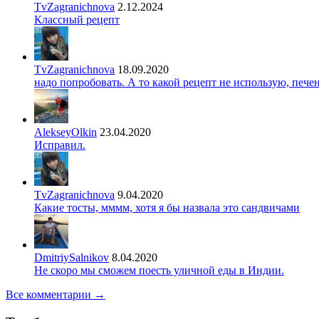
TvZagranichnova
2.12.2024
Классный рецепт
TvZagranichnova
18.09.2020
надо попробовать. А то какой рецепт не использую, печ
AlekseyOlkin
23.04.2020
Исправил.
TvZagranichnova
9.04.2020
Какие тосты, мммм, хотя я бы назвала это сандвичами
DmitriySalnikov
8.04.2020
Не скоро мы сможем поесть уличной еды в Индии.
Все комментарии →