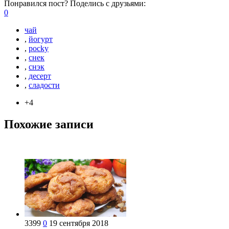
Понравился пост? Поделись с друзьями:
0
чай
,
йогурт
,
pocky
,
снек
,
снэк
,
десерт
,
сладости
+4
Похожие записи
3399
0
19 сентября 2018