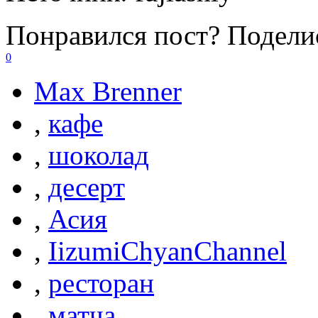
Понравился пост? Поделис
0
Max Brenner
,
кафе
,
шоколад
,
десерт
,
Асия
,
IizumiChyanChannel
,
ресторан
,
матча