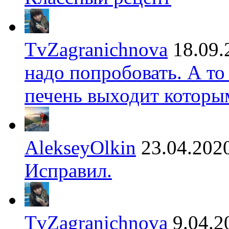
TvZagranichnova
18.09.
надо попробовать. А то
печень выходит которы
AlekseyOlkin
23.04.202
Исправил.
TvZagranichnova
9.04.2