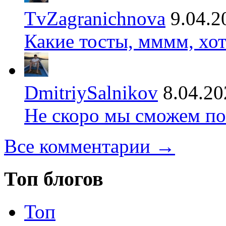
TvZagranichnova
9.04.2
Какие тосты, мммм, хот
DmitriySalnikov
8.04.20
Не скоро мы сможем по
Все комментарии →
Топ блогов
Топ