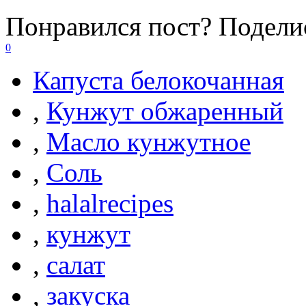
Понравился пост? Поделис
0
Капуста белокочанная
,
Кунжут обжаренный
,
Масло кунжутное
,
Соль
,
halalrecipes
,
кунжут
,
салат
,
закуска