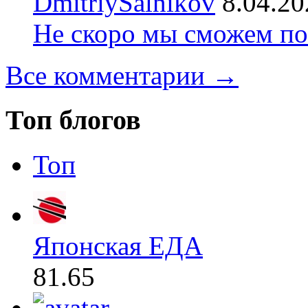
DmitriySalnikov
8.04.20
Не скоро мы сможем по
Все комментарии →
Топ блогов
Топ
Японская ЕДА
81.65