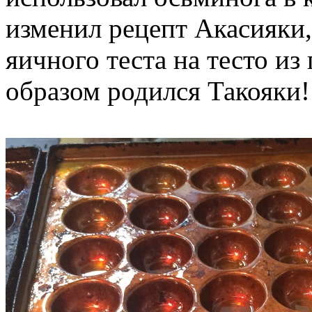
изменил рецепт Акасияки,
яичного теста на тесто и
образом родился Такояки!