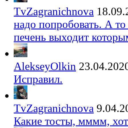
TvZagranichnova
18.09.
надо попробовать. А то
печень выходит которы
AlekseyOlkin
23.04.202
Исправил.
TvZagranichnova
9.04.2
Какие тосты, мммм, хот