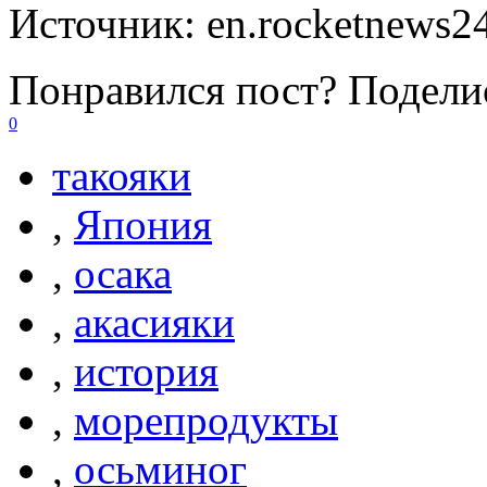
Источник:
en.rocketnews2
Понравился пост? Поделис
0
такояки
,
Япония
,
осака
,
акасияки
,
история
,
морепродукты
,
осьминог