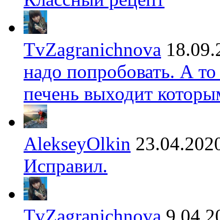
TvZagranichnova
18.09.
надо попробовать. А то
печень выходит которы
AlekseyOlkin
23.04.202
Исправил.
TvZagranichnova
9.04.2