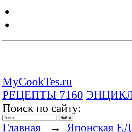
MyCookTes.ru
РЕЦЕПТЫ
7160
ЭНЦИК
Поиск по сайту:
Главная
→
Японская Е