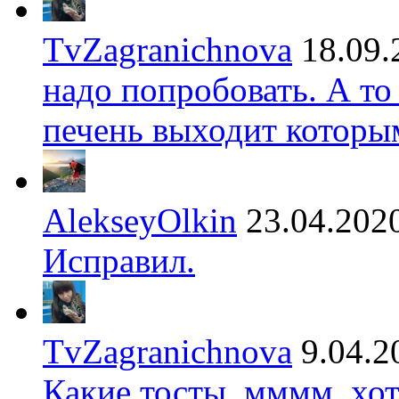
TvZagranichnova
18.09.
надо попробовать. А то
печень выходит которы
AlekseyOlkin
23.04.202
Исправил.
TvZagranichnova
9.04.2
Какие тосты, мммм, хот