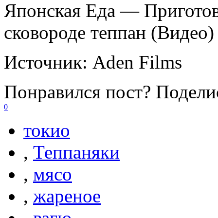
Японская Еда — Приготов
сковороде теппан (Видео)
Источник:
Aden Films
Понравился пост? Поделис
0
токио
,
Теппаняки
,
мясо
,
жареное
,
вагю