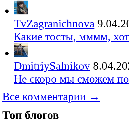
TvZagranichnova
9.04.2
Какие тосты, мммм, хот
DmitriySalnikov
8.04.20
Не скоро мы сможем по
Все комментарии →
Топ блогов