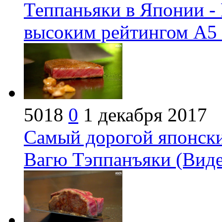
Теппаньяки в Японии -
высоким рейтингом А5 
5018
0
1 декабря 2017
Самый дорогой японски
Вагю Тэппанъяки (Виде