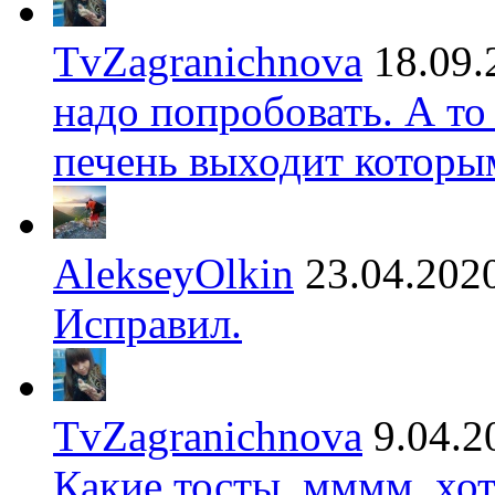
TvZagranichnova
18.09.
надо попробовать. А то
печень выходит которы
AlekseyOlkin
23.04.202
Исправил.
TvZagranichnova
9.04.2
Какие тосты, мммм, хот