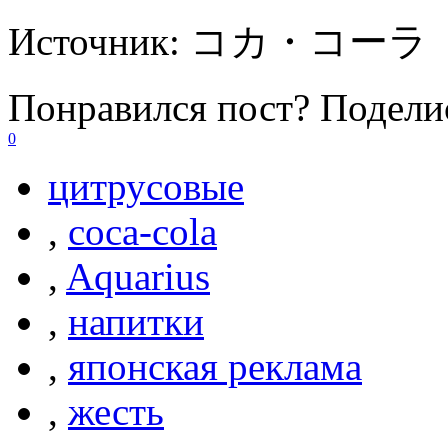
Источник:
コカ・コーラ
Понравился пост? Поделис
0
цитрусовые
,
coca-cola
,
Aquarius
,
напитки
,
японская реклама
,
жесть