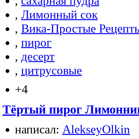
,
сахарная пудра
,
Лимонный сок
,
Вика-Простые Рецепт
,
пирог
,
десерт
,
цитрусовые
+4
Тёртый пирог Лимонник
написал:
AlekseyOlkin