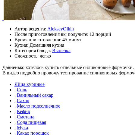
Автор рецепта:
AlekseyOlkin
После приготовления вы получите:
12 порций
Время приготовления:
45 минут
Кухня: Домашняя кухня
Категория блюда:
Выпечка
Сложность: легко
Давненько хотелось купить отдельные силиконовые формочки. Н
В видео подробно провожу тестирование силиконовых формоче
Яйца куриные
,
Соль
,
Ванильный сахар
,
Сахар
,
Масло подсолнечное
,
Кефир
,
Сметана
,
Сода пищевая
,
Мука
,
Какао порошок