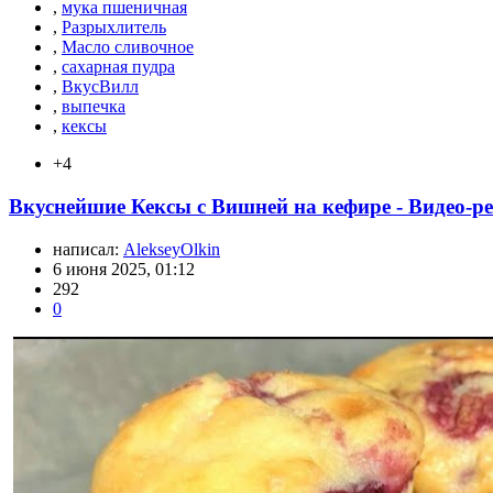
,
мука пшеничная
,
Разрыхлитель
,
Масло сливочное
,
сахарная пудра
,
ВкусВилл
,
выпечка
,
кексы
+4
Вкуснейшие Кексы с Вишней на кефире - Видео-р
написал:
AlekseyOlkin
6 июня 2025, 01:12
292
0