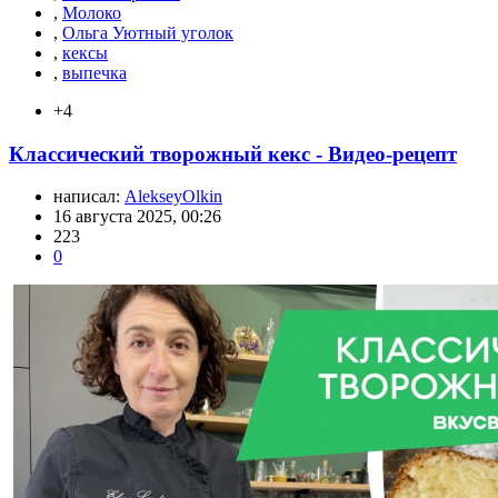
,
Молоко
,
Ольга Уютный уголок
,
кексы
,
выпечка
+4
Классический творожный кекс - Видео-рецепт
написал:
AlekseyOlkin
16 августа 2025, 00:26
223
0