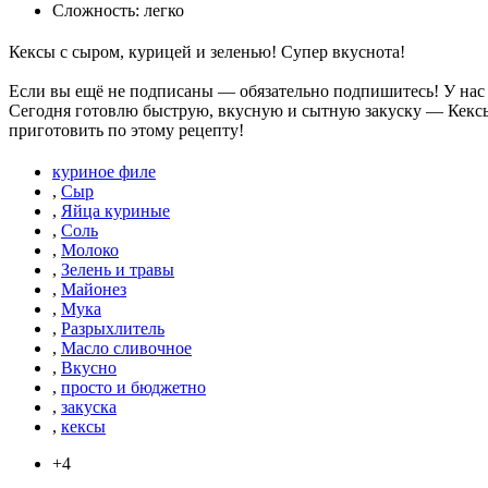
Сложность: легко
Кексы с сыром, курицей и зеленью! Супер вкуснота!
Если вы ещё не подписаны — обязательно подпишитесь! У нас 
Сегодня готовлю быструю, вкусную и сытную закуску — Кексы с
приготовить по этому рецепту!
куриное филе
,
Сыр
,
Яйца куриные
,
Соль
,
Молоко
,
Зелень и травы
,
Майонез
,
Мука
,
Разрыхлитель
,
Масло сливочное
,
Вкусно
,
просто и бюджетно
,
закуска
,
кексы
+4