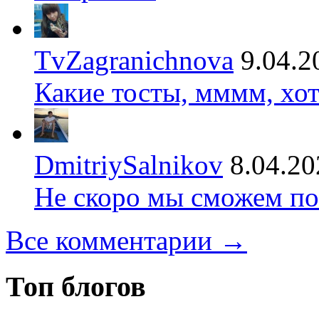
TvZagranichnova
9.04.2
Какие тосты, мммм, хот
DmitriySalnikov
8.04.20
Не скоро мы сможем по
Все комментарии →
Топ блогов