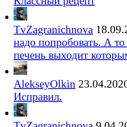
Классный рецепт
TvZagranichnova
18.09.
надо попробовать. А то
печень выходит которы
AlekseyOlkin
23.04.202
Исправил.
TvZagranichnova
9.04.2