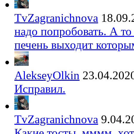
TvZagranichnova
18.09.
надо попробовать. А то
печень выходит которы
AlekseyOlkin
23.04.202
Исправил.
TvZagranichnova
9.04.2
Какие тосты, мммм, хот