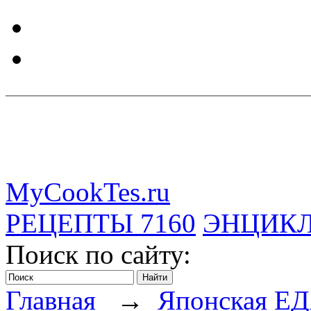
MyCookTes.ru
РЕЦЕПТЫ
7160
ЭНЦИК
Поиск по сайту:
Главная
→
Японская Е