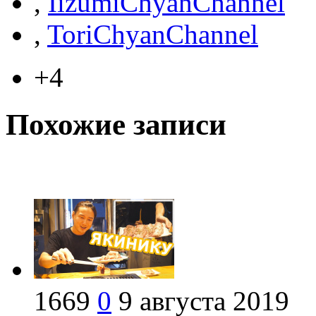
,
IizumiChyanChannel
,
ToriChyanChannel
+4
Похожие записи
1669
0
9 августа 2019