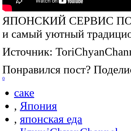
ЯПОНСКИЙ СЕРВИС ПОРА
и самый уютный традицио
Источник:
ToriChyanChan
Понравился пост? Поделис
0
саке
,
Япония
,
японская еда