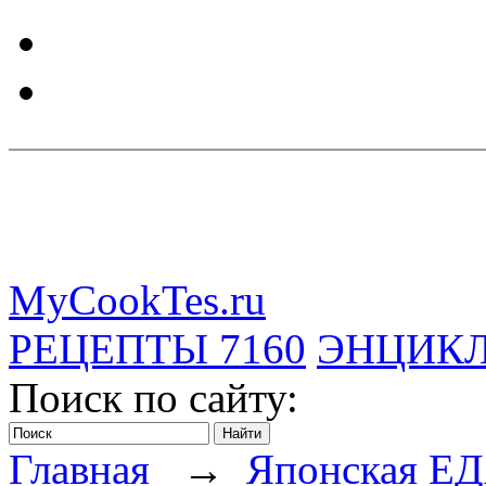
MyCookTes.ru
РЕЦЕПТЫ
7160
ЭНЦИК
Поиск по сайту:
Главная
→
Японская Е