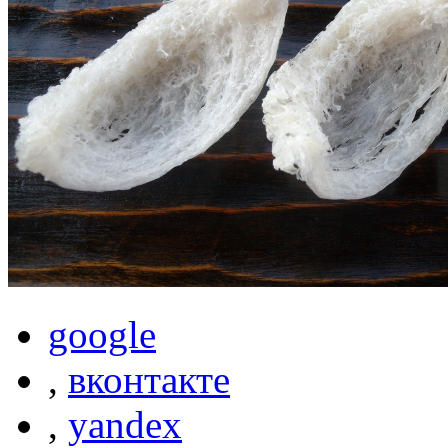
google
,
вконтакте
,
yandex