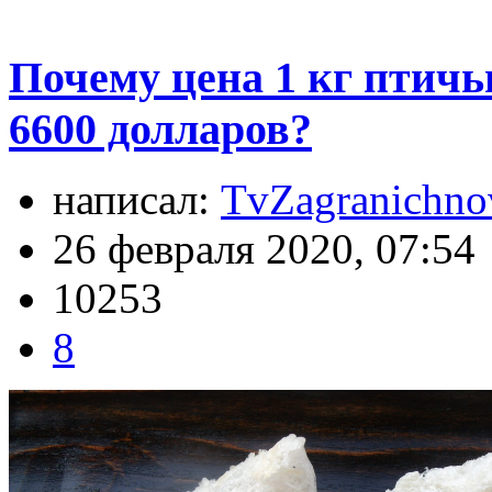
Почему цена 1 кг птичь
6600 долларов?
написал:
TvZagranichno
26 февраля 2020, 07:54
10253
8