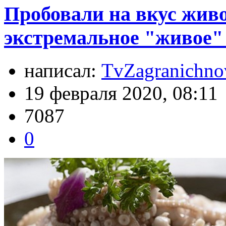
Пробовали на вкус живо
экстремальное "живое"
написал:
TvZagranichno
19 февраля 2020, 08:11
7087
0