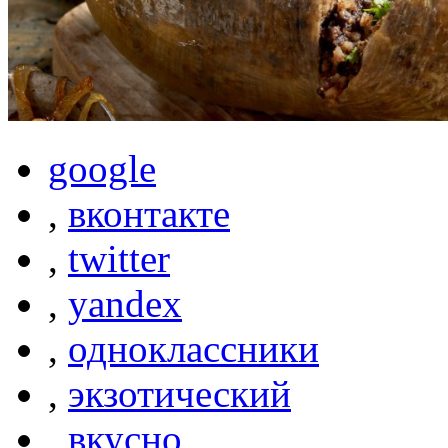
google
,
вконтакте
,
twitter
,
yandex
,
одноклассники
,
экзотический
,
вкусно