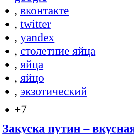
,
вконтакте
,
twitter
,
yandex
,
столетние яйца
,
яйца
,
яйцо
,
экзотический
+7
Закуска путин – вкусна