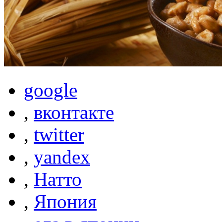
google
,
вконтакте
,
twitter
,
yandex
,
Натто
,
Япония