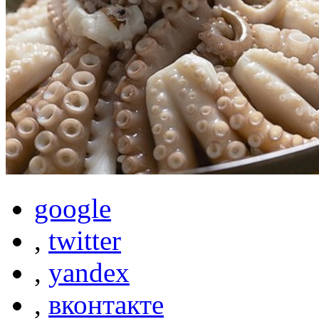
google
,
twitter
,
yandex
,
вконтакте