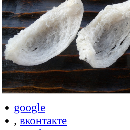
google
,
вконтакте