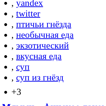
,
yandex
,
twitter
,
птичьи гнёзда
,
необычная еда
,
экзотический
,
вкусная еда
,
суп
,
суп из гнёзд
+3