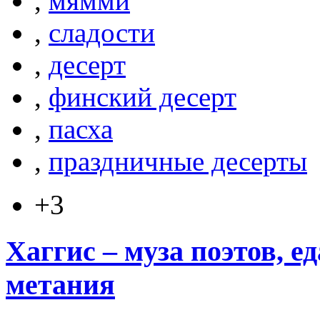
,
мямми
,
сладости
,
десерт
,
финский десерт
,
пасха
,
праздничные десерты
+3
Хаггис – муза поэтов, е
метания