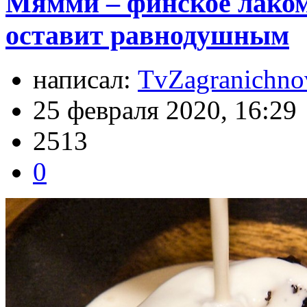
Мямми – финское лакомс
оставит равнодушным
написал:
TvZagranichno
25 февраля 2020, 16:29
2513
0