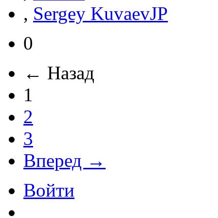
,
Sergey KuvaevJP
0
← Назад
1
2
3
Вперед →
Войти