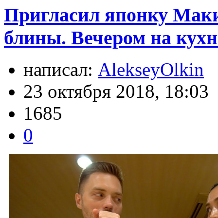
Пригласил японку Маки
блины. Вечером на кухн
написал:
AlekseyOlkin
23 октября 2018, 18:03
1685
0