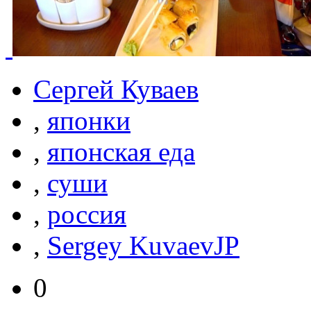
Сергей Куваев
,
японки
,
японская еда
,
суши
,
россия
,
Sergey KuvaevJP
0