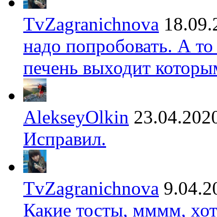
TvZagranichnova
18.09.
надо попробовать. А то
печень выходит которы
AlekseyOlkin
23.04.202
Исправил.
TvZagranichnova
9.04.2
Какие тосты, мммм, хот