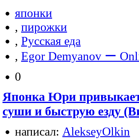
японки
,
пирожки
,
Русская еда
,
Egor Demyanov ー Onl
0
Японка Юри привыкает 
суши и быструю езду (В
написал:
AlekseyOlkin