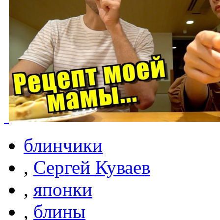
блинчики
,
Сергей Куваев
,
японки
,
блины