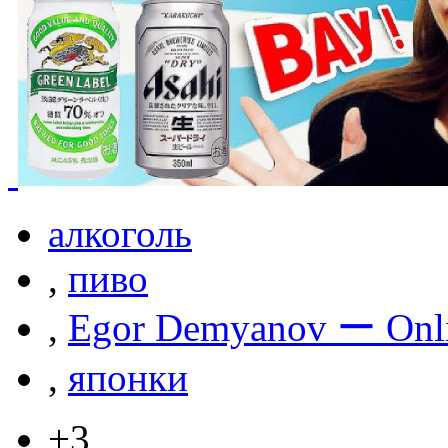
алкоголь
,
пиво
,
Egor Demyanov ー Onl
,
японки
+3