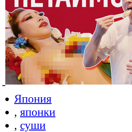
Япония
,
японки
,
суши