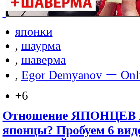
японки
,
шаурма
,
шаверма
,
Egor Demyanov ー Onl
+6
Отношение ЯПОНЦЕВ к 
японцы? Пробуем 6 видо