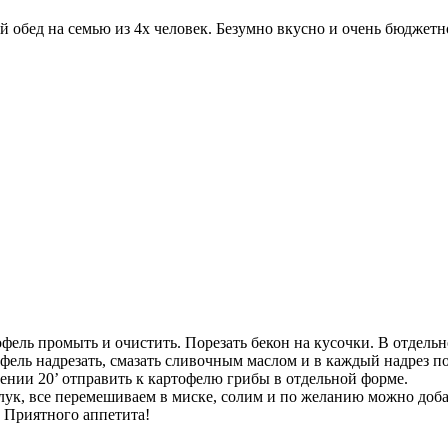
 обед на семью из 4х человек. Безумно вкусно и очень бюджетно
ель промыть и очистить. Порезать бекон на кусочки. В отдель
офель надрезать, смазать сливочным маслом и в каждый надрез п
чении 20’ отправить к картофелю грибы в отдельной форме.
лук, все перемешиваем в миске, солим и по желанию можно добав
 Приятного аппетита!