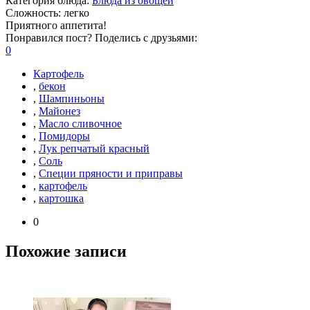
Категория блюда:
Блюда из овощей
Сложность:
легко
Приятного аппетита!
Понравился пост? Поделись с друзьями:
0
Картофель
,
бекон
,
Шампиньоны
,
Майонез
,
Масло сливочное
,
Помидоры
,
Лук репчатый красный
,
Соль
,
Специи пряности и приправы
,
картофель
,
картошка
0
Похожие записи