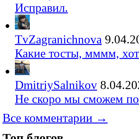
Исправил.
TvZagranichnova
9.04.2
Какие тосты, мммм, хот
DmitriySalnikov
8.04.20
Не скоро мы сможем по
Все комментарии →
Топ блогов