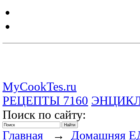
MyCookTes.ru
РЕЦЕПТЫ
7160
ЭНЦИК
Поиск по сайту:
Главная
→
Домашняя Е