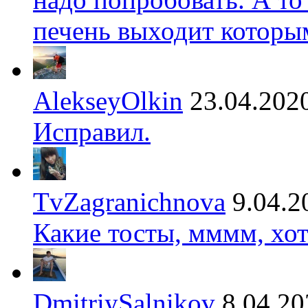
печень выходит которы
AlekseyOlkin
23.04.202
Исправил.
TvZagranichnova
9.04.2
Какие тосты, мммм, хот
DmitriySalnikov
8.04.20