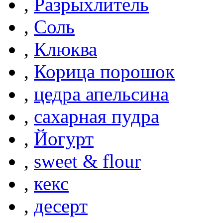
,
Разрыхлитель
,
Соль
,
Клюква
,
Корица порошок
,
цедра апельсина
,
сахарная пудра
,
Йогурт
,
sweet & flour
,
кекс
,
десерт