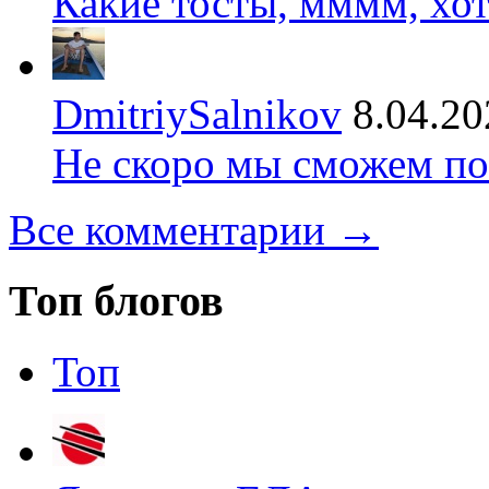
Какие тосты, мммм, хот
DmitriySalnikov
8.04.20
Не скоро мы сможем по
Все комментарии →
Топ блогов
Топ