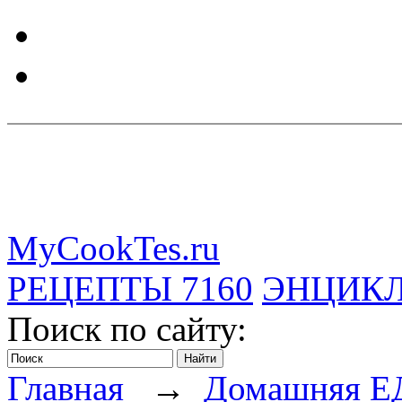
MyCookTes.ru
РЕЦЕПТЫ
7160
ЭНЦИК
Поиск по сайту:
Главная
→
Домашняя Е