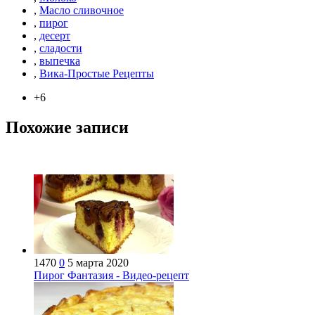
,
Масло сливочное
,
пирог
,
десерт
,
сладости
,
выпечка
,
Вика-Простые Рецепты
+6
Похожие записи
1470
0
5 марта 2020
Пирог Фантазия - Видео-рецепт