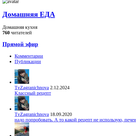
Домашняя ЕДА
Домашняя кухня
760
читателей
Прямой эфир
Комментарии
Публикации
TvZagranichnova
2.12.2024
Классный рецепт
TvZagranichnova
18.09.2020
надо попробовать. А то какой рецепт не использую, печ