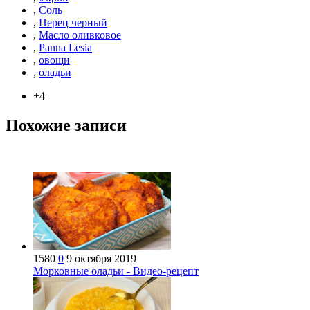
,
Соль
,
Перец черный
,
Масло оливковое
,
Panna Lesia
,
овощи
,
оладьи
+4
Похожие записи
1580
0
9 октября 2019
Морковные оладьи - Видео-рецепт