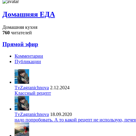
Домашняя ЕДА
Домашняя кухня
760
читателей
Прямой эфир
Комментарии
Публикации
TvZagranichnova
2.12.2024
Классный рецепт
TvZagranichnova
18.09.2020
надо попробовать. А то какой рецепт не использую, печ