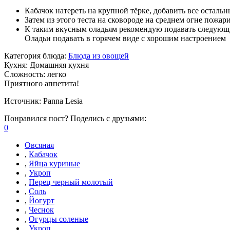
Кабачок натереть на крупной тёрке, добавить все осталь
Затем из этого теста на сковороде на среднем огне пожар
К таким вкусным оладьям рекомендую подавать следующий
Оладьи подавать в горячем виде с хорошим настроением
Категория блюда:
Блюда из овощей
Кухня:
Домашняя кухня
Сложность:
легко
Приятного аппетита!
Источник:
Panna Lesia
Понравился пост? Поделись с друзьями:
0
Овсяная
,
Кабачок
,
Яйца куриные
,
Укроп
,
Перец черный молотый
,
Соль
,
Йогурт
,
Чеснок
,
Огурцы соленые
,
Укроп