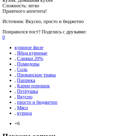
Кухня:
Домашняя кухня
Сложность:
легко
Приятного аппетита!
Источник:
Вкусно, просто и бюджетно
Понравился пост? Поделись с друзьями:
0
куриное филе
,
Яйца куриные
,
Сливки 20%
,
Помидоры
,
Соль
,
Прованские травы
,
Паприка
,
Карри порошок
,
Петрушка
,
Вкусно
,
просто и бюджетно
,
Мясо
,
курица
+6