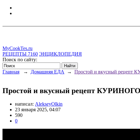
MyCookTes.ru
РЕЦЕПТЫ
7160
ЭНЦИКЛОПЕДИЯ
Поиск по сайту:
Главная
→
Домашняя ЕДА
→
Простой и вкусный рецепт 
Простой и вкусный рецепт КУРИНОГО
написал:
AlekseyOlkin
23 января 2025, 04:07
590
0