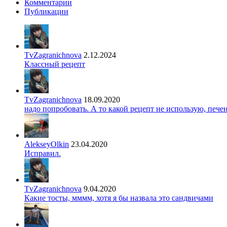
Комментарии
Публикации
TvZagranichnova
2.12.2024
Классный рецепт
TvZagranichnova
18.09.2020
надо попробовать. А то какой рецепт не использую, печ
AlekseyOlkin
23.04.2020
Исправил.
TvZagranichnova
9.04.2020
Какие тосты, мммм, хотя я бы назвала это сандвичами