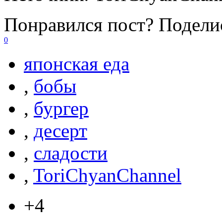
Понравился пост? Поделис
0
японская еда
,
бобы
,
бургер
,
десерт
,
сладости
,
ToriChyanChannel
+4