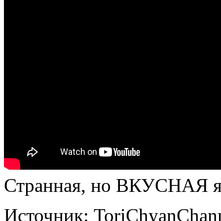
Странная, но ВКУСНАЯ яп
Источник:
ToriChyanChan