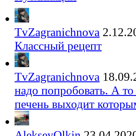
TvZagranichnova
2.12.2
Классный рецепт
TvZagranichnova
18.09.
надо попробовать. А то
печень выходит которы
AlekseyOlkin
23.04.202