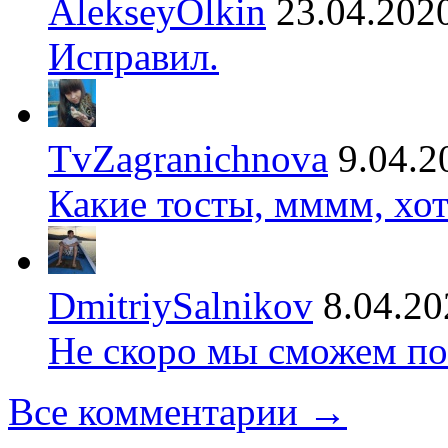
AlekseyOlkin
23.04.202
Исправил.
TvZagranichnova
9.04.2
Какие тосты, мммм, хот
DmitriySalnikov
8.04.20
Не скоро мы сможем по
Все комментарии →