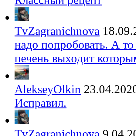
TvZagranichnova
18.09.
надо попробовать. А то
печень выходит которы
AlekseyOlkin
23.04.202
Исправил.
TvZagranichnova
9.04.2