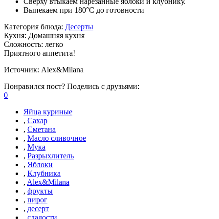
Сверху втыкаем нарезанные яблоки и клубнику.
Выпекаем при 180°С до готовности
Категория блюда:
Десерты
Кухня:
Домашняя кухня
Сложность:
легко
Приятного аппетита!
Источник:
Alex&Milana
Понравился пост? Поделись с друзьями:
0
Яйца куриные
,
Сахар
,
Сметана
,
Масло сливочное
,
Мука
,
Разрыхлитель
,
Яблоки
,
Клубника
,
Alex&Milana
,
фрукты
,
пирог
,
десерт
,
сладости