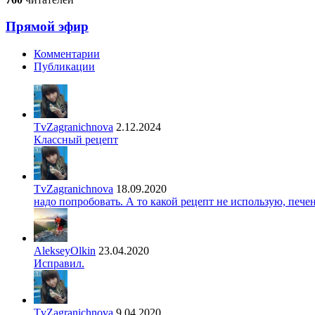
Прямой эфир
Комментарии
Публикации
TvZagranichnova
2.12.2024
Классный рецепт
TvZagranichnova
18.09.2020
надо попробовать. А то какой рецепт не использую, печ
AlekseyOlkin
23.04.2020
Исправил.
TvZagranichnova
9.04.2020