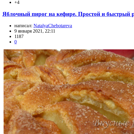
+4
Яблочный пирог на кефире. Простой и быстрый р
написал:
NatalyaChebotareva
9 января 2021, 22:11
1187
0