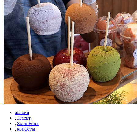
яблоки
,
десерт
,
Soon Films
,
конфеты