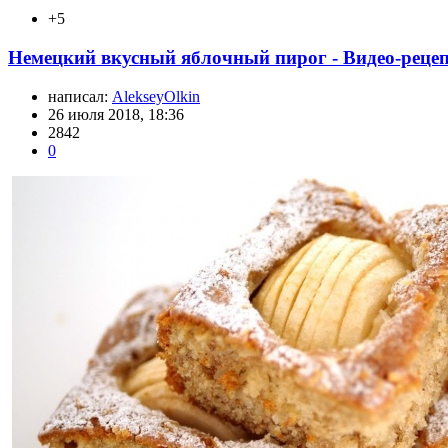
+5
Немецкий вкусный яблочный пирог - Видео-реце
написал:
AlekseyOlkin
26 июля 2018, 18:36
2842
0