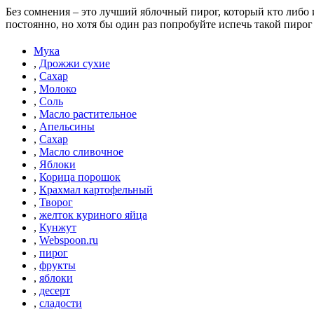
Без сомнения – это лучший яблочный пирог, который кто либо из
постоянно, но хотя бы один раз попробуйте испечь такой пирог 
Мука
,
Дрожжи сухие
,
Сахар
,
Молоко
,
Соль
,
Масло растительное
,
Апельсины
,
Сахар
,
Масло сливочное
,
Яблоки
,
Корица порошок
,
Крахмал картофельный
,
Творог
,
желток куриного яйца
,
Кунжут
,
Webspoon.ru
,
пирог
,
фрукты
,
яблоки
,
десерт
,
сладости