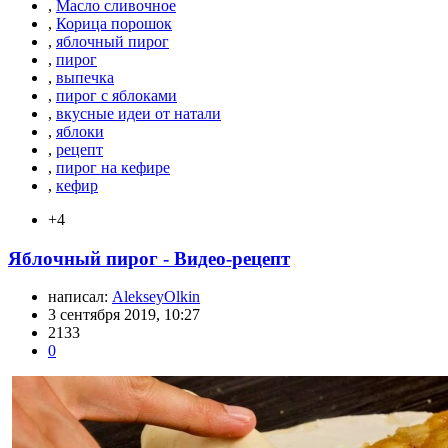
,
Масло сливочное
,
Корица порошок
,
яблочный пирог
,
пирог
,
выпечка
,
пирог с яблоками
,
вкусные идеи от натали
,
яблоки
,
рецепт
,
пирог на кефире
,
кефир
+4
Яблочный пирог - Видео-рецепт
написал:
AlekseyOlkin
3 сентября 2019, 10:27
2133
0