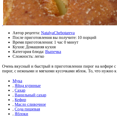
Автор рецепта:
NatalyaChebotareva
После приготовления вы получите:
10 порций
Время приготовления:
1 час 0 минут
Кухня: Домашняя кухня
Категория блюда:
Выпечка
Сложность: легко
Очень вкусный и быстрый в приготовлении пирог на кефире с 
пирог, с нежными и мягкими кусочками яблок. То, что нужно к
Мука
,
Яйца куриные
,
Сахар
,
Ванильный сахар
,
Кефир
,
Масло сливочное
,
Сода пищевая
,
Яблоки