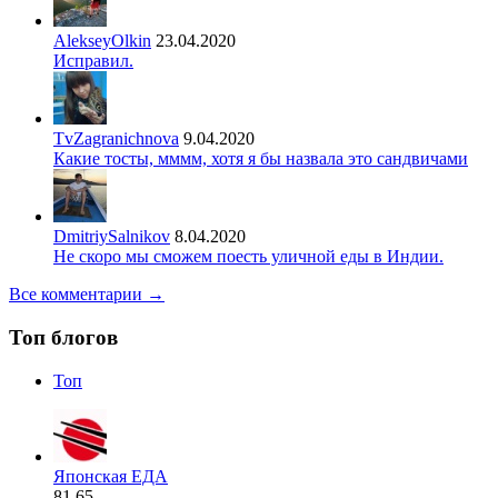
AlekseyOlkin
23.04.2020
Исправил.
TvZagranichnova
9.04.2020
Какие тосты, мммм, хотя я бы назвала это сандвичами
DmitriySalnikov
8.04.2020
Не скоро мы сможем поесть уличной еды в Индии.
Все комментарии →
Топ блогов
Топ
Японская ЕДА
81.65