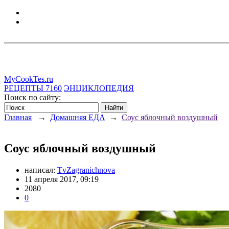
MyCookTes.ru
РЕЦЕПТЫ
7160
ЭНЦИКЛОПЕДИЯ
Поиск по сайту:
Главная
→
Домашняя ЕДА
→
Соус яблочный воздушный
Соус яблочный воздушный
написал:
TvZagranichnova
11 апреля 2017, 09:19
2080
0