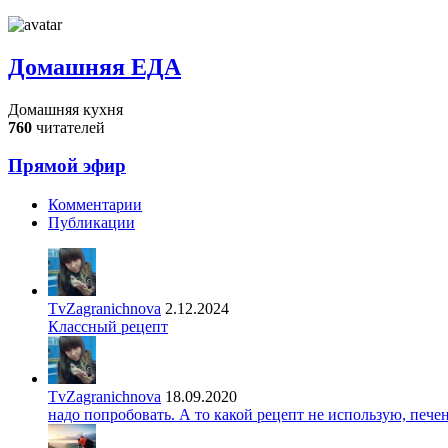
Домашняя ЕДА
Домашняя кухня
760
читателей
Прямой эфир
Комментарии
Публикации
TvZagranichnova
2.12.2024
Классный рецепт
TvZagranichnova
18.09.2020
надо попробовать. А то какой рецепт не использую, печ