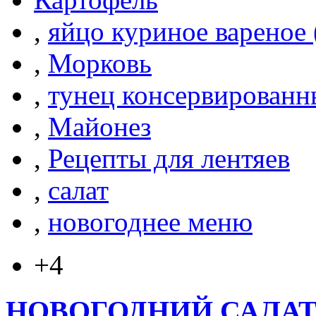
,
яйцо куриное вареное
,
Морковь
,
тунец консервирован
,
Майонез
,
Рецепты для лентяев
,
салат
,
новогоднее меню
+4
НОВОГОДНИЙ САЛАТ -