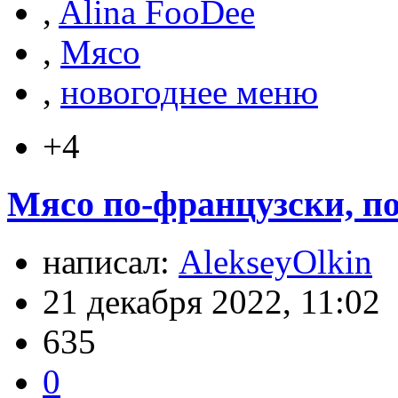
,
Alina FooDee
,
Мясо
,
новогоднее меню
+4
Мясо по-французски, по
написал:
AlekseyOlkin
21 декабря 2022, 11:02
635
0