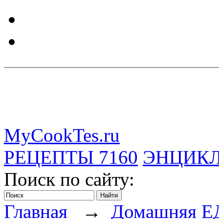
MyCookTes.ru
РЕЦЕПТЫ
7160
ЭНЦИК
Поиск по сайту:
Главная
→
Домашняя Е