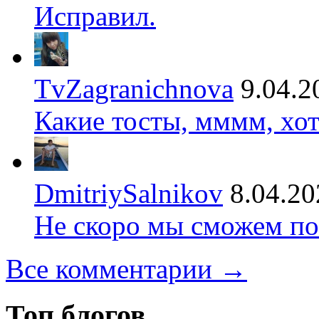
Исправил.
TvZagranichnova
9.04.2
Какие тосты, мммм, хот
DmitriySalnikov
8.04.20
Не скоро мы сможем по
Все комментарии →
Топ блогов