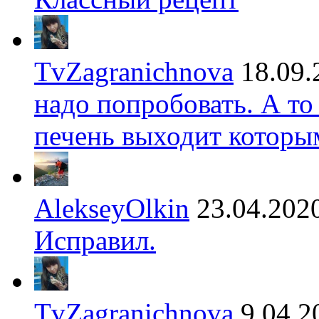
TvZagranichnova
18.09.
надо попробовать. А то
печень выходит которы
AlekseyOlkin
23.04.202
Исправил.
TvZagranichnova
9.04.2