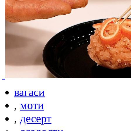
вагаси
,
моти
,
десерт