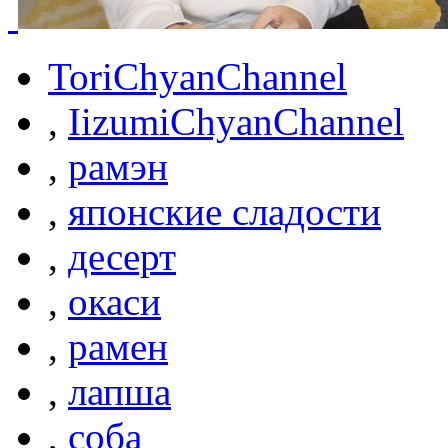
ToriChyanChannel
,
IizumiChyanChannel
,
рамэн
,
японские сладости
,
десерт
,
окаси
,
рамен
,
лапша
,
соба