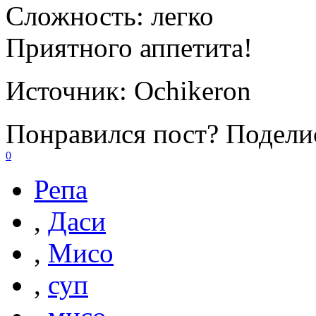
Сложность:
легко
Приятного аппетита!
Источник:
Ochikeron
Понравился пост? Поделис
0
Репа
,
Даси
,
Мисо
,
суп