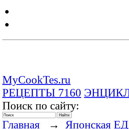
MyCookTes.ru
РЕЦЕПТЫ
7160
ЭНЦИК
Поиск по сайту:
Главная
→
Японская Е