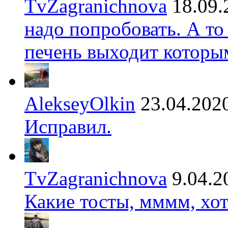
TvZagranichnova
18.09.
надо попробовать. А то
печень выходит которы
AlekseyOlkin
23.04.202
Исправил.
TvZagranichnova
9.04.2
Какие тосты, мммм, хот