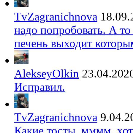
TvZagranichnova
18.09.
надо попробовать. А то
печень выходит которы
AlekseyOlkin
23.04.202
Исправил.
TvZagranichnova
9.04.2
Какие тосты, мммм, хот