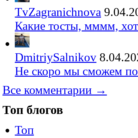
TvZagranichnova
9.04.2
Какие тосты, мммм, хот
DmitriySalnikov
8.04.20
Не скоро мы сможем по
Все комментарии →
Топ блогов
Топ