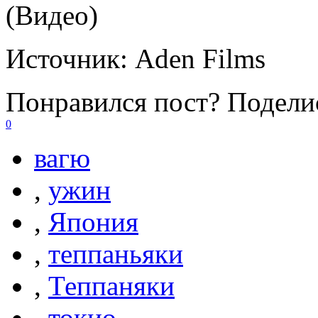
(Видео)
Источник:
Aden Films
Понравился пост? Поделис
0
вагю
,
ужин
,
Япония
,
теппаньяки
,
Теппаняки
,
токио