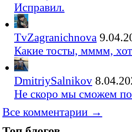
Исправил.
TvZagranichnova
9.04.2
Какие тосты, мммм, хот
DmitriySalnikov
8.04.20
Не скоро мы сможем по
Все комментарии →
Топ блогов